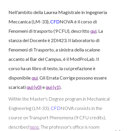
Nell'ambito della Laurea Magistrale in Ingegneria
Meccanica (LM-33),
CFD
NOVA è il corso di
Fenomeni di trasporto (9 CFU), descritto
qui
. La
stanza del Docente è 2DI423. Il laboratorio di
Fenomeni di Trasporto, a sinistra della scalone
accanto al Bar del Campus, è il ModProLab.
Il
corso ha un libro di testo, la cui prefazione è
disponibile
qui
. Gli Errata Corrige possono essere
scaricati
qui (v0)
e
qui (v1)
.
Within the Master's Degree program in Mechanical
Engineering (LM-33),
CFD
NOVA consists in the
course on Transport Phenomena (9 CFU credits),
described
here
. The professor's office is room