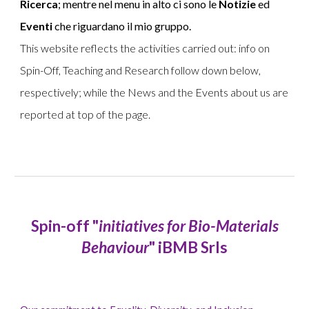
Ricerca
; mentre ne
l menu
in alto ci sono le
N
otizie
ed
E
venti
che riguardano il mio gruppo.
This website reflects the activities carried out: info on
Spin-Off
, Teaching and Research follow down below,
respectively; while the
Ne
ws and the
E
vents about us are
reported at top of the page.
Spin-off "
initiatives for Bio-Materials
Behaviour
" iBMB Srls