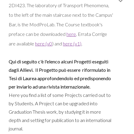
2DI423. T
h
e laboratory of Trans
port Phenomena
,
to the left of the main staircase next to the Campus'
Bar, is the M
odProLab.
The Course textbook's
preface can be downloaded
here
. Errata Corrige
are available
here (v0
)
and
here (v1)
.
Qui di seguito c'è l'elenco alcuni Progetti eseguiti
dagli Allievi. Il Progetto può essere riformulato in
Tesi di Laurea approfondendolo ed predisponendo
per inviarlo ad una rivista internazionale.
Here you find a list of some Projects carried out to
by Students. A Project can be upgraded into
Graduation Thesis work, by studying it in more
depth and setting for publication to an international
journal.