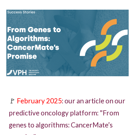
🚩
February 2025
: our an artic
le on our
predictive oncology platform: "
From
genes to algorithms: CancerMate’s